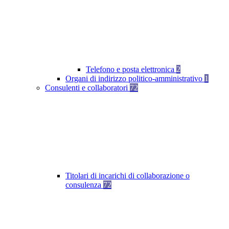
Telefono e posta elettronica
2
Organi di indirizzo politico-amministrativo
1
Consulenti e collaboratori
72
Titolari di incarichi di collaborazione o
consulenza
72