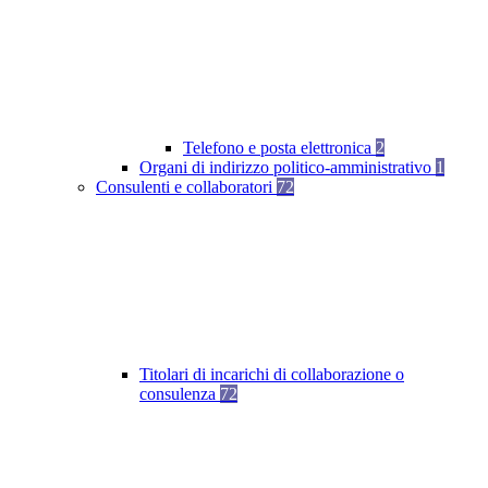
Telefono e posta elettronica
2
Organi di indirizzo politico-amministrativo
1
Consulenti e collaboratori
72
Titolari di incarichi di collaborazione o
consulenza
72