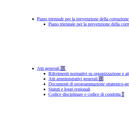
Piano triennale per la prevenzione della corruzione
Piano triennale per la prevenzione della co
Atti generali
92
Riferimenti normativi su organizzazione e at
Atti amministrativi generali
52
Documenti di programmazione strategico-ge
Statuti e leggi regionali
Codice disciplinare e codice di condotta
8