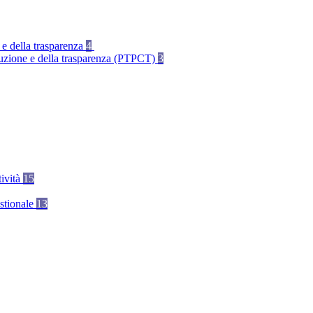
 e della trasparenza
4
rruzione e della trasparenza (PTPCT)
3
tività
15
stionale
13