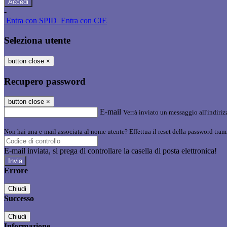
-
Entra con SPID
Entra con CIE
Seleziona utente
button close
×
Recupero password
button close
×
E-mail
Verrà inviato un messaggio all'indirizz
Non hai una e-mail associata al nome utente? Effettua il reset della password tram
E-mail inviata, si prega di controllare la casella di posta elettronica!
Errore
Chiudi
Successo
Chiudi
Informazione