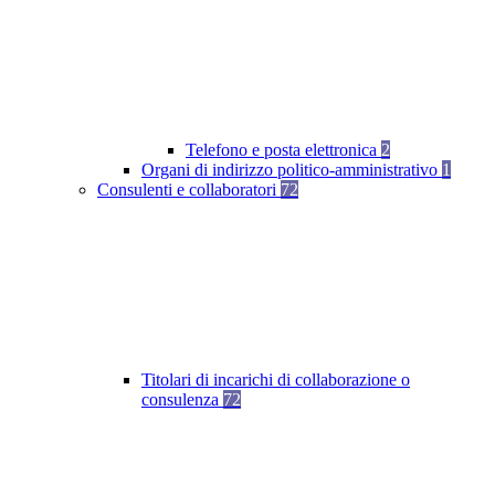
Telefono e posta elettronica
2
Organi di indirizzo politico-amministrativo
1
Consulenti e collaboratori
72
Titolari di incarichi di collaborazione o
consulenza
72