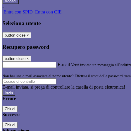
-
Entra con SPID
Entra con CIE
Seleziona utente
button close
×
Recupero password
button close
×
E-mail
Verrà inviato un messaggio all'indirizz
Non hai una e-mail associata al nome utente? Effettua il reset della password tram
E-mail inviata, si prega di controllare la casella di posta elettronica!
Errore
Chiudi
Successo
Chiudi
Informazione