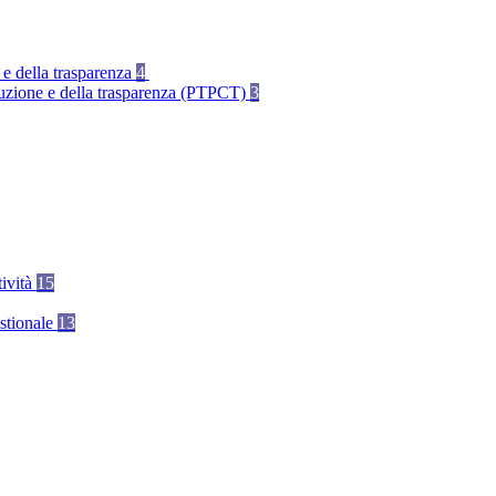
 e della trasparenza
4
rruzione e della trasparenza (PTPCT)
3
tività
15
stionale
13