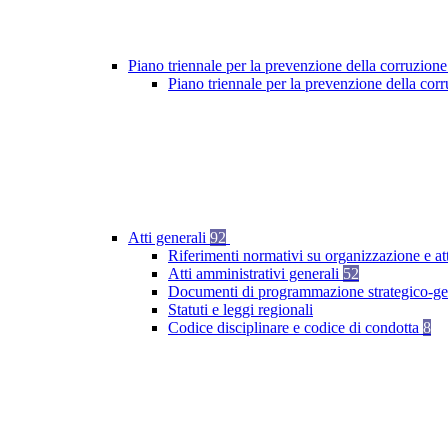
Piano triennale per la prevenzione della corruzione
Piano triennale per la prevenzione della co
Atti generali
92
Riferimenti normativi su organizzazione e at
Atti amministrativi generali
52
Documenti di programmazione strategico-ge
Statuti e leggi regionali
Codice disciplinare e codice di condotta
8