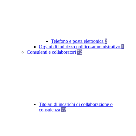
Telefono e posta elettronica
2
Organi di indirizzo politico-amministrativo
1
Consulenti e collaboratori
72
Titolari di incarichi di collaborazione o
consulenza
72