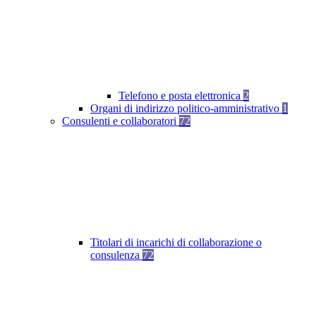
Telefono e posta elettronica
2
Organi di indirizzo politico-amministrativo
1
Consulenti e collaboratori
72
Titolari di incarichi di collaborazione o
consulenza
72